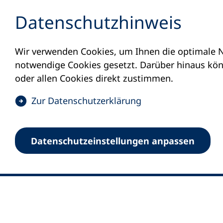
Inhalt anspringen
Datenschutz­hinweis
Wir verwenden Cookies, um Ihnen die optimale N
notwendige Cookies gesetzt. Darüber hinaus könn
oder allen Cookies direkt zustimmen.
(
Zur Datenschutz­erklärung
Ö
0
Merkliste
f
Datenschutz­einstellungen anpassen
Deutscher Volkshochschul-Verband (DV
f
Fußzeile
n
E-Mail-Adresse
Standort Bonn
e
Königswinterer Straße 552 b
t
53227 Bonn
i
n
Standort Berlin
e