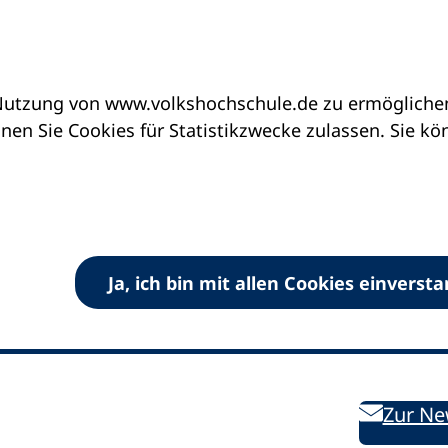
utzung von www.volkshochschule.de zu ermöglichen.
en Sie Cookies für Statistikzwecke zulassen. Sie k
Ja, ich bin mit allen Cookies einverst
V) e.V.
Kontakt
Bleiben 
E-Mail:
info
dvv-vhs
de
Weiterbild
des DVV
Ansprechpersonen
Zur Ne