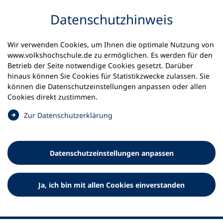
Inhalt anspringen
Datenschutz­hinweis
Wir verwenden Cookies, um Ihnen die optimale Nutzung von
www.volkshochschule.de zu ermöglichen. Es werden für den
Betrieb der Seite notwendige Cookies gesetzt. Darüber
hinaus können Sie Cookies für Statistikzwecke zulassen. Sie
Werkzeuge
können die Datenschutz­einstellungen anpassen oder allen
0
Merkliste
Cookies direkt zustimmen.
Deutscher Volkshochschul-Verband (DVV) e.V.
Fußzeile
(
Zur Datenschutz­erklärung
Ö
Standort Bonn
f
Königswinterer Straße 552 b
f
53227 Bonn
Datenschutz­einstellungen anpassen
n
Standort Berlin
e
Luisenstraße 45
t
Ja, ich bin mit allen Cookies einverstanden
10117 Berlin
i
n
e
i