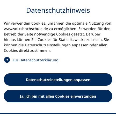
Inhalt anspringen
Datenschutz­hinweis
Wir verwenden Cookies, um Ihnen die optimale Nutzung von
www.volkshochschule.de zu ermöglichen. Es werden für den
Betrieb der Seite notwendige Cookies gesetzt. Darüber
hinaus können Sie Cookies für Statistikzwecke zulassen. Sie
Werkzeuge
können die Datenschutz­einstellungen anpassen oder allen
0
Merkliste
Cookies direkt zustimmen.
Deutscher Volkshochschul-Verband (DVV) e.V.
Fußzeile
(
Zur Datenschutz­erklärung
Ö
Standort Bonn
f
Königswinterer Straße 552 b
f
53227 Bonn
Datenschutz­einstellungen anpassen
n
Standort Berlin
e
Luisenstraße 45
t
Ja, ich bin mit allen Cookies einverstanden
10117 Berlin
i
n
e
i