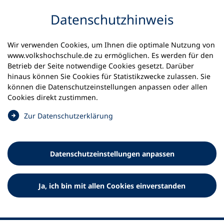
Inhalt anspringen
Datenschutz­hinweis
Wir verwenden Cookies, um Ihnen die optimale Nutzung von
www.volkshochschule.de zu ermöglichen. Es werden für den
Betrieb der Seite notwendige Cookies gesetzt. Darüber
hinaus können Sie Cookies für Statistikzwecke zulassen. Sie
Werkzeuge
können die Datenschutz­einstellungen anpassen oder allen
0
Merkliste
Cookies direkt zustimmen.
Deutscher Volkshochschul-Verband (DVV) e.V.
Fußzeile
(
Zur Datenschutz­erklärung
Ö
Standort Bonn
f
Königswinterer Straße 552 b
f
53227 Bonn
Datenschutz­einstellungen anpassen
n
Standort Berlin
e
Luisenstraße 45
t
Ja, ich bin mit allen Cookies einverstanden
10117 Berlin
i
n
e
i