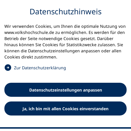
Inhalt anspringen
Datenschutz­hinweis
Wir verwenden Cookies, um Ihnen die optimale Nutzung von
www.volkshochschule.de zu ermöglichen. Es werden für den
Betrieb der Seite notwendige Cookies gesetzt. Darüber
hinaus können Sie Cookies für Statistikzwecke zulassen. Sie
Werkzeuge
können die Datenschutz­einstellungen anpassen oder allen
0
Merkliste
Cookies direkt zustimmen.
Deutscher Volkshochschul-Verband (DVV) e.V.
Fußzeile
(
Zur Datenschutz­erklärung
Ö
Standort Bonn
f
Königswinterer Straße 552 b
f
53227 Bonn
Datenschutz­einstellungen anpassen
n
Standort Berlin
e
Luisenstraße 45
t
Ja, ich bin mit allen Cookies einverstanden
10117 Berlin
i
n
e
i