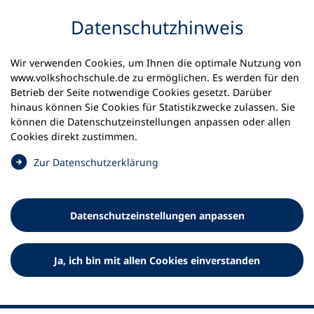
Inhalt anspringen
Datenschutz­hinweis
Wir verwenden Cookies, um Ihnen die optimale Nutzung von
www.volkshochschule.de zu ermöglichen. Es werden für den
Betrieb der Seite notwendige Cookies gesetzt. Darüber
hinaus können Sie Cookies für Statistikzwecke zulassen. Sie
Werkzeuge
können die Datenschutz­einstellungen anpassen oder allen
0
Merkliste
Cookies direkt zustimmen.
Deutscher Volkshochschul-Verband (DVV) e.V.
Fußzeile
(
Zur Datenschutz­erklärung
Ö
Standort Bonn
f
Königswinterer Straße 552 b
f
53227 Bonn
Datenschutz­einstellungen anpassen
n
Standort Berlin
e
Luisenstraße 45
t
Ja, ich bin mit allen Cookies einverstanden
10117 Berlin
i
n
e
i