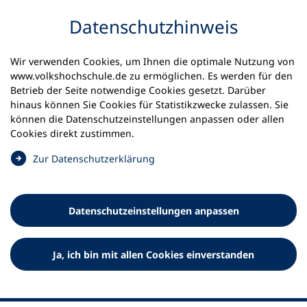
Inhalt anspringen
Datenschutz­hinweis
Wir verwenden Cookies, um Ihnen die optimale Nutzung von
www.volkshochschule.de zu ermöglichen. Es werden für den
Betrieb der Seite notwendige Cookies gesetzt. Darüber
hinaus können Sie Cookies für Statistikzwecke zulassen. Sie
Werkzeuge
können die Datenschutz­einstellungen anpassen oder allen
0
Merkliste
Cookies direkt zustimmen.
Deutscher Volkshochschul-Verband (DVV) e.V.
Fußzeile
(
Zur Datenschutz­erklärung
Ö
Standort Bonn
f
Königswinterer Straße 552 b
f
53227 Bonn
Datenschutz­einstellungen anpassen
n
Standort Berlin
e
Luisenstraße 45
t
Ja, ich bin mit allen Cookies einverstanden
10117 Berlin
i
n
e
i