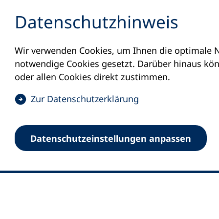
Inhalt anspringen
Datenschutz­hinweis
Wir verwenden Cookies, um Ihnen die optimale N
notwendige Cookies gesetzt. Darüber hinaus könn
oder allen Cookies direkt zustimmen.
(
Zur Datenschutz­erklärung
Ö
0
Merkliste
f
Datenschutz­einstellungen anpassen
Deutscher Volkshochschul-Verband (DV
f
Fußzeile
n
E-Mail-Adresse
Standort Bonn
e
Königswinterer Straße 552 b
t
53227 Bonn
i
n
Standort Berlin
e