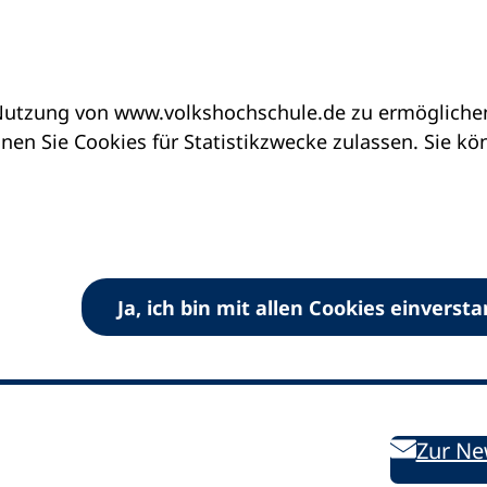
utzung von www.volkshochschule.de zu ermöglichen.
en Sie Cookies für Statistikzwecke zulassen. Sie k
Ja, ich bin mit allen Cookies einverst
V) e.V.
Kontakt
Bleiben 
E-Mail:
info
dvv-vhs
de
Weiterbild
des DVV
Ansprechpersonen
Zur Ne