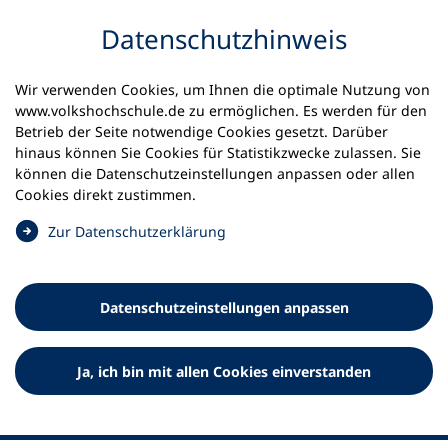
Inhalt anspringen
Datenschutz­hinweis
Wir verwenden Cookies, um Ihnen die optimale Nutzung von
www.volkshochschule.de zu ermöglichen. Es werden für den
Betrieb der Seite notwendige Cookies gesetzt. Darüber
hinaus können Sie Cookies für Statistikzwecke zulassen. Sie
Werkzeuge
können die Datenschutz­einstellungen anpassen oder allen
0
Merkliste
Cookies direkt zustimmen.
Deutscher Volkshochschul-Verband (DVV) e.V.
Fußzeile
(
Zur Datenschutz­erklärung
Ö
Standort Bonn
f
Königswinterer Straße 552 b
f
53227 Bonn
Datenschutz­einstellungen anpassen
n
Standort Berlin
e
Luisenstraße 45
t
Ja, ich bin mit allen Cookies einverstanden
10117 Berlin
i
n
e
i