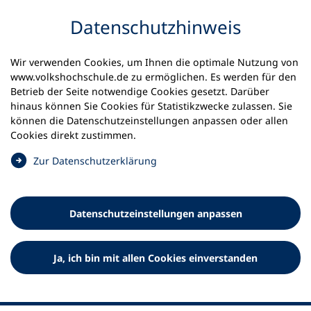
Inhalt anspringen
Datenschutz­hinweis
Wir verwenden Cookies, um Ihnen die optimale Nutzung von
www.volkshochschule.de zu ermöglichen. Es werden für den
Betrieb der Seite notwendige Cookies gesetzt. Darüber
hinaus können Sie Cookies für Statistikzwecke zulassen. Sie
Werkzeuge
können die Datenschutz­einstellungen anpassen oder allen
0
Merkliste
Cookies direkt zustimmen.
Deutscher Volkshochschul-Verband (DVV) e.V.
Fußzeile
(
Zur Datenschutz­erklärung
Ö
Standort Bonn
f
Königswinterer Straße 552 b
f
53227 Bonn
Datenschutz­einstellungen anpassen
n
Standort Berlin
e
Luisenstraße 45
t
Ja, ich bin mit allen Cookies einverstanden
10117 Berlin
i
n
e
i