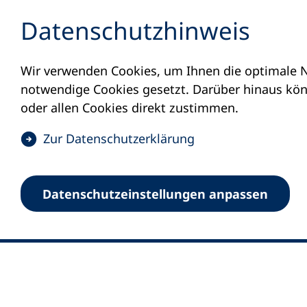
Inhalt anspringen
Datenschutz­hinweis
Wir verwenden Cookies, um Ihnen die optimale N
notwendige Cookies gesetzt. Darüber hinaus könn
oder allen Cookies direkt zustimmen.
(
Zur Datenschutz­erklärung
Ö
0
Merkliste
f
Datenschutz­einstellungen anpassen
Deutscher Volkshochschul-Verband (DV
f
Fußzeile
n
E-Mail-Adresse
Standort Bonn
e
Königswinterer Straße 552 b
t
53227 Bonn
i
n
Standort Berlin
e