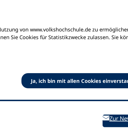
utzung von www.volkshochschule.de zu ermöglichen.
en Sie Cookies für Statistikzwecke zulassen. Sie k
Ja, ich bin mit allen Cookies einverst
V) e.V.
Kontakt
Bleiben 
E-Mail:
info
dvv-vhs
de
Weiterbild
des DVV
Ansprechpersonen
Zur Ne