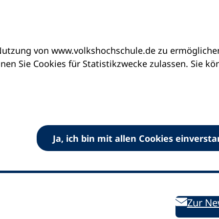
utzung von www.volkshochschule.de zu ermöglichen.
en Sie Cookies für Statistikzwecke zulassen. Sie k
Ja, ich bin mit allen Cookies einverst
V) e.V.
Kontakt
Bleiben 
E-Mail:
info
dvv-vhs
de
Weiterbild
des DVV
Ansprechpersonen
Zur Ne