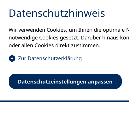
Inhalt anspringen
Datenschutz­hinweis
Wir verwenden Cookies, um Ihnen die optimale N
notwendige Cookies gesetzt. Darüber hinaus könn
oder allen Cookies direkt zustimmen.
(
Zur Datenschutz­erklärung
Ö
0
Merkliste
f
Datenschutz­einstellungen anpassen
Deutscher Volkshochschul-Verband (DV
f
Fußzeile
n
E-Mail-Adresse
Standort Bonn
e
Königswinterer Straße 552 b
t
53227 Bonn
i
n
Standort Berlin
e