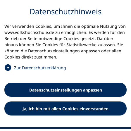
Inhalt anspringen
Datenschutz­hinweis
Wir verwenden Cookies, um Ihnen die optimale Nutzung von
www.volkshochschule.de zu ermöglichen. Es werden für den
Betrieb der Seite notwendige Cookies gesetzt. Darüber
hinaus können Sie Cookies für Statistikzwecke zulassen. Sie
Werkzeuge
können die Datenschutz­einstellungen anpassen oder allen
0
Merkliste
Cookies direkt zustimmen.
Deutscher Volkshochschul-Verband (DVV) e.V.
Fußzeile
(
Zur Datenschutz­erklärung
Ö
Standort Bonn
f
Königswinterer Straße 552 b
f
53227 Bonn
Datenschutz­einstellungen anpassen
n
Standort Berlin
e
Luisenstraße 45
t
Ja, ich bin mit allen Cookies einverstanden
10117 Berlin
i
n
e
i