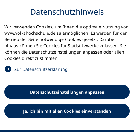
Inhalt anspringen
Datenschutz­hinweis
Wir verwenden Cookies, um Ihnen die optimale Nutzung von
www.volkshochschule.de zu ermöglichen. Es werden für den
Betrieb der Seite notwendige Cookies gesetzt. Darüber
hinaus können Sie Cookies für Statistikzwecke zulassen. Sie
Werkzeuge
können die Datenschutz­einstellungen anpassen oder allen
0
Merkliste
Cookies direkt zustimmen.
Deutscher Volkshochschul-Verband (DVV) e.V.
Fußzeile
(
Zur Datenschutz­erklärung
Ö
Standort Bonn
f
Königswinterer Straße 552 b
f
53227 Bonn
Datenschutz­einstellungen anpassen
n
Standort Berlin
e
Luisenstraße 45
t
Ja, ich bin mit allen Cookies einverstanden
10117 Berlin
i
n
e
i