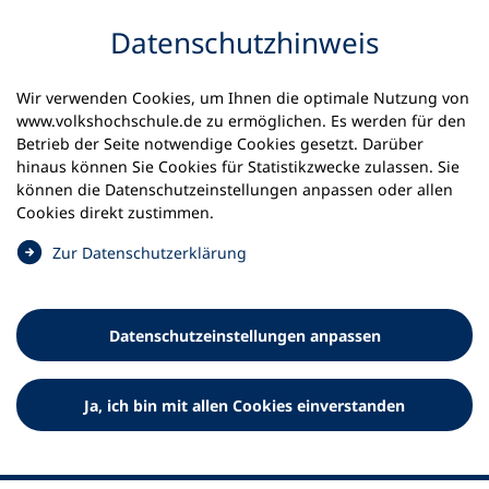
Inhalt anspringen
Datenschutz­hinweis
Wir verwenden Cookies, um Ihnen die optimale Nutzung von
www.volkshochschule.de zu ermöglichen. Es werden für den
Betrieb der Seite notwendige Cookies gesetzt. Darüber
hinaus können Sie Cookies für Statistikzwecke zulassen. Sie
Werkzeuge
können die Datenschutz­einstellungen anpassen oder allen
0
Merkliste
Cookies direkt zustimmen.
Deutscher Volkshochschul-Verband (DVV) e.V.
Fußzeile
(
Zur Datenschutz­erklärung
Ö
Standort Bonn
f
Königswinterer Straße 552 b
f
53227 Bonn
Datenschutz­einstellungen anpassen
n
Standort Berlin
e
Luisenstraße 45
t
Ja, ich bin mit allen Cookies einverstanden
10117 Berlin
i
n
e
i