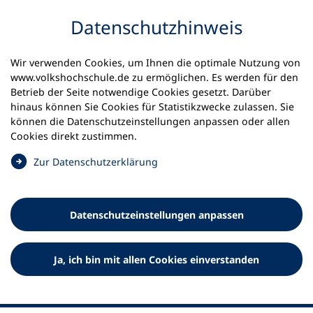
Inhalt anspringen
Datenschutz­hinweis
Wir verwenden Cookies, um Ihnen die optimale Nutzung von
www.volkshochschule.de zu ermöglichen. Es werden für den
Betrieb der Seite notwendige Cookies gesetzt. Darüber
hinaus können Sie Cookies für Statistikzwecke zulassen. Sie
Werkzeuge
können die Datenschutz­einstellungen anpassen oder allen
0
Merkliste
Cookies direkt zustimmen.
Deutscher Volkshochschul-Verband (DVV) e.V.
Fußzeile
(
Zur Datenschutz­erklärung
Ö
Standort Bonn
f
Königswinterer Straße 552 b
f
53227 Bonn
Datenschutz­einstellungen anpassen
n
Standort Berlin
e
Luisenstraße 45
t
Ja, ich bin mit allen Cookies einverstanden
10117 Berlin
i
n
e
i