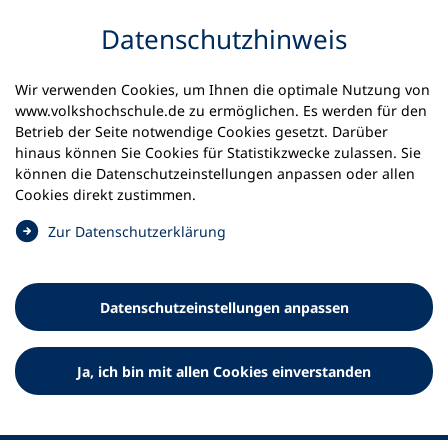
Inhalt anspringen
Datenschutz­hinweis
Wir verwenden Cookies, um Ihnen die optimale Nutzung von
www.volkshochschule.de zu ermöglichen. Es werden für den
Betrieb der Seite notwendige Cookies gesetzt. Darüber
hinaus können Sie Cookies für Statistikzwecke zulassen. Sie
Werkzeuge
können die Datenschutz­einstellungen anpassen oder allen
0
Merkliste
Cookies direkt zustimmen.
Deutscher Volkshochschul-Verband (DVV) e.V.
Fußzeile
(
Zur Datenschutz­erklärung
Ö
Standort Bonn
f
Königswinterer Straße 552 b
f
53227 Bonn
Datenschutz­einstellungen anpassen
n
Standort Berlin
e
Luisenstraße 45
t
Ja, ich bin mit allen Cookies einverstanden
10117 Berlin
i
n
e
i