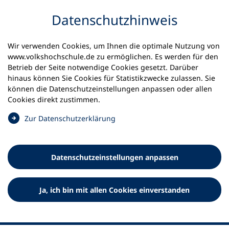
Inhalt anspringen
Datenschutz­hinweis
Wir verwenden Cookies, um Ihnen die optimale Nutzung von
www.volkshochschule.de zu ermöglichen. Es werden für den
Betrieb der Seite notwendige Cookies gesetzt. Darüber
hinaus können Sie Cookies für Statistikzwecke zulassen. Sie
Werkzeuge
können die Datenschutz­einstellungen anpassen oder allen
0
Merkliste
Cookies direkt zustimmen.
Deutscher Volkshochschul-Verband (DVV) e.V.
Fußzeile
(
Zur Datenschutz­erklärung
Ö
Standort Bonn
f
Königswinterer Straße 552 b
f
53227 Bonn
Datenschutz­einstellungen anpassen
n
Standort Berlin
e
Luisenstraße 45
t
Ja, ich bin mit allen Cookies einverstanden
10117 Berlin
i
n
e
i