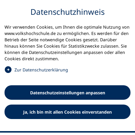
Inhalt anspringen
Datenschutz­hinweis
Wir verwenden Cookies, um Ihnen die optimale Nutzung von
www.volkshochschule.de zu ermöglichen. Es werden für den
Betrieb der Seite notwendige Cookies gesetzt. Darüber
hinaus können Sie Cookies für Statistikzwecke zulassen. Sie
Werkzeuge
können die Datenschutz­einstellungen anpassen oder allen
0
Merkliste
Cookies direkt zustimmen.
Deutscher Volkshochschul-Verband (DVV) e.V.
Fußzeile
(
Zur Datenschutz­erklärung
Ö
Standort Bonn
f
Königswinterer Straße 552 b
f
53227 Bonn
Datenschutz­einstellungen anpassen
n
Standort Berlin
e
Luisenstraße 45
t
Ja, ich bin mit allen Cookies einverstanden
10117 Berlin
i
n
e
i