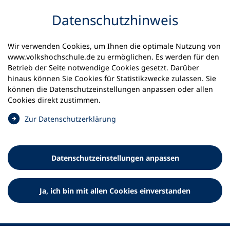
Inhalt anspringen
Datenschutz­hinweis
Wir verwenden Cookies, um Ihnen die optimale Nutzung von
www.volkshochschule.de zu ermöglichen. Es werden für den
Betrieb der Seite notwendige Cookies gesetzt. Darüber
hinaus können Sie Cookies für Statistikzwecke zulassen. Sie
Werkzeuge
können die Datenschutz­einstellungen anpassen oder allen
0
Merkliste
Cookies direkt zustimmen.
Deutscher Volkshochschul-Verband (DVV) e.V.
Fußzeile
(
Zur Datenschutz­erklärung
Ö
Standort Bonn
f
Königswinterer Straße 552 b
f
53227 Bonn
Datenschutz­einstellungen anpassen
n
Standort Berlin
e
Luisenstraße 45
t
Ja, ich bin mit allen Cookies einverstanden
10117 Berlin
i
n
e
i