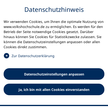
Inhalt anspringen
Datenschutz­hinweis
Wir verwenden Cookies, um Ihnen die optimale Nutzung von
www.volkshochschule.de zu ermöglichen. Es werden für den
Betrieb der Seite notwendige Cookies gesetzt. Darüber
hinaus können Sie Cookies für Statistikzwecke zulassen. Sie
Werkzeuge
können die Datenschutz­einstellungen anpassen oder allen
0
Merkliste
Cookies direkt zustimmen.
Deutscher Volkshochschul-Verband (DVV) e.V.
Fußzeile
(
Zur Datenschutz­erklärung
Ö
Standort Bonn
f
Königswinterer Straße 552 b
f
53227 Bonn
Datenschutz­einstellungen anpassen
n
Standort Berlin
e
Luisenstraße 45
t
Ja, ich bin mit allen Cookies einverstanden
10117 Berlin
i
n
e
i