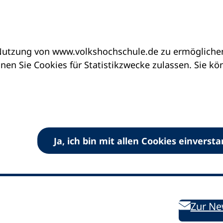
utzung von www.volkshochschule.de zu ermöglichen.
en Sie Cookies für Statistikzwecke zulassen. Sie k
Ja, ich bin mit allen Cookies einverst
V) e.V.
Kontakt
Bleiben 
E-Mail:
info
dvv-vhs
de
Weiterbild
des DVV
Ansprechpersonen
Zur Ne