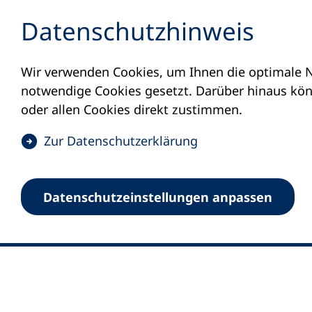
Inhalt anspringen
Datenschutz­hinweis
Wir verwenden Cookies, um Ihnen die optimale N
notwendige Cookies gesetzt. Darüber hinaus könn
oder allen Cookies direkt zustimmen.
(
Zur Datenschutz­erklärung
Ö
0
Merkliste
f
Datenschutz­einstellungen anpassen
Deutscher Volkshochschul-Verband (DV
f
Fußzeile
n
E-Mail-Adresse
Standort Bonn
e
Königswinterer Straße 552 b
t
53227 Bonn
i
n
Standort Berlin
e