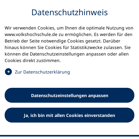
Inhalt anspringen
Datenschutz­hinweis
Wir verwenden Cookies, um Ihnen die optimale Nutzung von
www.volkshochschule.de zu ermöglichen. Es werden für den
Betrieb der Seite notwendige Cookies gesetzt. Darüber
hinaus können Sie Cookies für Statistikzwecke zulassen. Sie
Werkzeuge
können die Datenschutz­einstellungen anpassen oder allen
0
Merkliste
Cookies direkt zustimmen.
Deutscher Volkshochschul-Verband (DVV) e.V.
Fußzeile
(
Zur Datenschutz­erklärung
Ö
Standort Bonn
f
Königswinterer Straße 552 b
f
53227 Bonn
Datenschutz­einstellungen anpassen
n
Standort Berlin
e
Luisenstraße 45
t
Ja, ich bin mit allen Cookies einverstanden
10117 Berlin
i
n
e
i