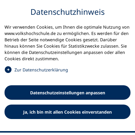
Inhalt anspringen
Datenschutz­hinweis
Wir verwenden Cookies, um Ihnen die optimale Nutzung von
www.volkshochschule.de zu ermöglichen. Es werden für den
Betrieb der Seite notwendige Cookies gesetzt. Darüber
hinaus können Sie Cookies für Statistikzwecke zulassen. Sie
Werkzeuge
können die Datenschutz­einstellungen anpassen oder allen
0
Merkliste
Cookies direkt zustimmen.
Deutscher Volkshochschul-Verband (DVV) e.V.
Fußzeile
(
Zur Datenschutz­erklärung
Ö
Standort Bonn
f
Königswinterer Straße 552 b
f
53227 Bonn
Datenschutz­einstellungen anpassen
n
Standort Berlin
e
Luisenstraße 45
t
Ja, ich bin mit allen Cookies einverstanden
10117 Berlin
i
n
e
i