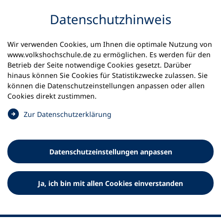
Inhalt anspringen
Datenschutz­hinweis
Wir verwenden Cookies, um Ihnen die optimale Nutzung von
www.volkshochschule.de zu ermöglichen. Es werden für den
Betrieb der Seite notwendige Cookies gesetzt. Darüber
hinaus können Sie Cookies für Statistikzwecke zulassen. Sie
Werkzeuge
können die Datenschutz­einstellungen anpassen oder allen
0
Merkliste
Cookies direkt zustimmen.
Deutscher Volkshochschul-Verband (DVV) e.V.
Fußzeile
(
Zur Datenschutz­erklärung
Ö
Standort Bonn
f
Königswinterer Straße 552 b
f
53227 Bonn
Datenschutz­einstellungen anpassen
n
Standort Berlin
e
Luisenstraße 45
t
Ja, ich bin mit allen Cookies einverstanden
10117 Berlin
i
n
e
i