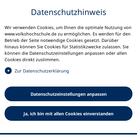
Inhalt anspringen
Datenschutz­hinweis
Wir verwenden Cookies, um Ihnen die optimale Nutzung von
www.volkshochschule.de zu ermöglichen. Es werden für den
Betrieb der Seite notwendige Cookies gesetzt. Darüber
hinaus können Sie Cookies für Statistikzwecke zulassen. Sie
Werkzeuge
können die Datenschutz­einstellungen anpassen oder allen
0
Merkliste
Cookies direkt zustimmen.
Deutscher Volkshochschul-Verband (DVV) e.V.
Fußzeile
(
Zur Datenschutz­erklärung
Ö
Standort Bonn
f
Königswinterer Straße 552 b
f
53227 Bonn
Datenschutz­einstellungen anpassen
n
Standort Berlin
e
Luisenstraße 45
t
Ja, ich bin mit allen Cookies einverstanden
10117 Berlin
i
n
e
i