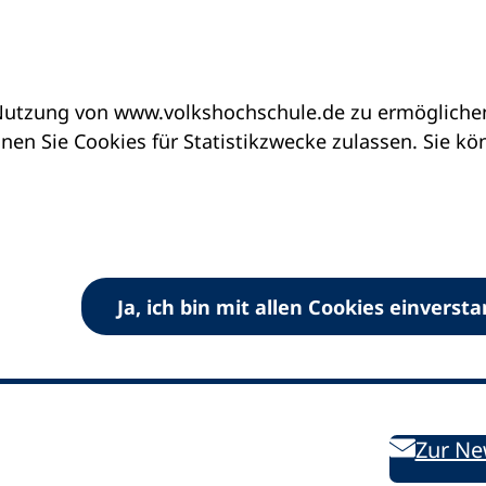
utzung von www.volkshochschule.de zu ermöglichen.
en Sie Cookies für Statistikzwecke zulassen. Sie k
Ja, ich bin mit allen Cookies einverst
V) e.V.
Kontakt
Bleiben 
E-Mail:
info
dvv-vhs
de
Weiterbild
des DVV
Ansprechpersonen
Zur Ne