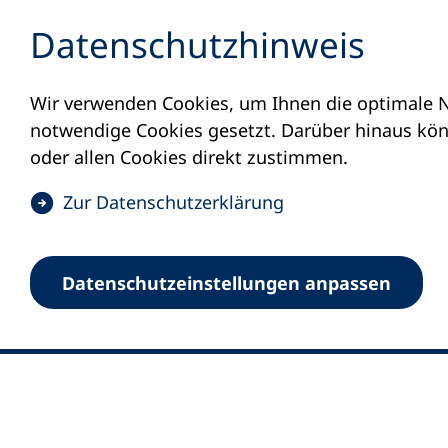
Inhalt anspringen
Datenschutz­hinweis
Wir verwenden Cookies, um Ihnen die optimale N
notwendige Cookies gesetzt. Darüber hinaus könn
oder allen Cookies direkt zustimmen.
(
Zur Datenschutz­erklärung
Ö
0
Merkliste
f
Datenschutz­einstellungen anpassen
Deutscher Volkshochschul-Verband (DV
f
Fußzeile
n
E-Mail-Adresse
Standort Bonn
e
Königswinterer Straße 552 b
t
53227 Bonn
i
n
Standort Berlin
e