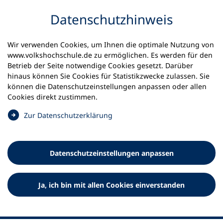
Inhalt anspringen
Datenschutz­hinweis
Wir verwenden Cookies, um Ihnen die optimale Nutzung von
www.volkshochschule.de zu ermöglichen. Es werden für den
Betrieb der Seite notwendige Cookies gesetzt. Darüber
hinaus können Sie Cookies für Statistikzwecke zulassen. Sie
Werkzeuge
können die Datenschutz­einstellungen anpassen oder allen
0
Merkliste
Cookies direkt zustimmen.
Deutscher Volkshochschul-Verband (DVV) e.V.
Fußzeile
(
Zur Datenschutz­erklärung
Ö
Standort Bonn
f
Königswinterer Straße 552 b
f
53227 Bonn
Datenschutz­einstellungen anpassen
n
Standort Berlin
e
Luisenstraße 45
t
Ja, ich bin mit allen Cookies einverstanden
10117 Berlin
i
n
e
i