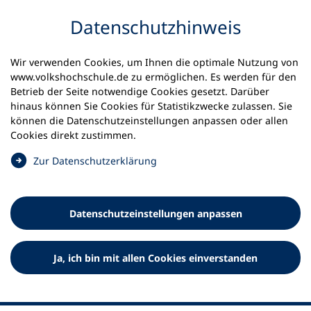
Inhalt anspringen
Datenschutz­hinweis
Wir verwenden Cookies, um Ihnen die optimale Nutzung von
www.volkshochschule.de zu ermöglichen. Es werden für den
Betrieb der Seite notwendige Cookies gesetzt. Darüber
hinaus können Sie Cookies für Statistikzwecke zulassen. Sie
Werkzeuge
können die Datenschutz­einstellungen anpassen oder allen
0
Merkliste
Cookies direkt zustimmen.
Deutscher Volkshochschul-Verband (DVV) e.V.
Fußzeile
(
Zur Datenschutz­erklärung
Ö
Standort Bonn
f
Königswinterer Straße 552 b
f
53227 Bonn
Datenschutz­einstellungen anpassen
n
Standort Berlin
e
Luisenstraße 45
t
Ja, ich bin mit allen Cookies einverstanden
10117 Berlin
i
n
e
i