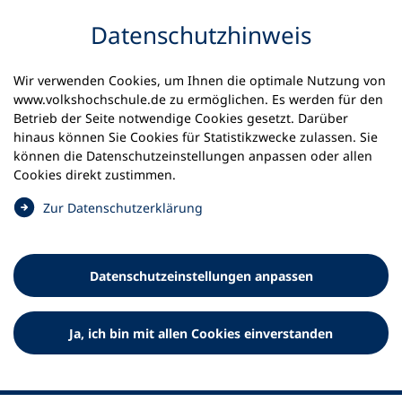
Inhalt anspringen
Datenschutz­hinweis
Wir verwenden Cookies, um Ihnen die optimale Nutzung von
www.volkshochschule.de zu ermöglichen. Es werden für den
Betrieb der Seite notwendige Cookies gesetzt. Darüber
hinaus können Sie Cookies für Statistikzwecke zulassen. Sie
Werkzeuge
können die Datenschutz­einstellungen anpassen oder allen
0
Merkliste
Cookies direkt zustimmen.
Deutscher Volkshochschul-Verband (DVV) e.V.
Fußzeile
(
Zur Datenschutz­erklärung
Ö
Standort Bonn
f
Königswinterer Straße 552 b
f
53227 Bonn
Datenschutz­einstellungen anpassen
n
Standort Berlin
e
Luisenstraße 45
t
Ja, ich bin mit allen Cookies einverstanden
10117 Berlin
i
n
e
i