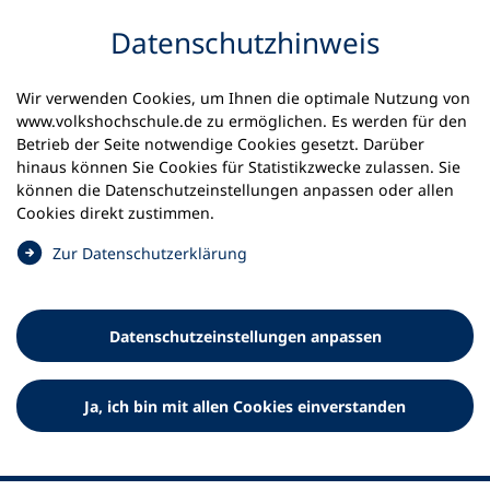
Inhalt anspringen
Datenschutz­hinweis
Wir verwenden Cookies, um Ihnen die optimale Nutzung von
www.volkshochschule.de zu ermöglichen. Es werden für den
Betrieb der Seite notwendige Cookies gesetzt. Darüber
hinaus können Sie Cookies für Statistikzwecke zulassen. Sie
Werkzeuge
können die Datenschutz­einstellungen anpassen oder allen
0
Merkliste
Cookies direkt zustimmen.
Deutscher Volkshochschul-Verband (DVV) e.V.
Fußzeile
(
Zur Datenschutz­erklärung
Ö
Standort Bonn
f
Königswinterer Straße 552 b
f
53227 Bonn
Datenschutz­einstellungen anpassen
n
Standort Berlin
e
Luisenstraße 45
t
Ja, ich bin mit allen Cookies einverstanden
10117 Berlin
i
n
e
i