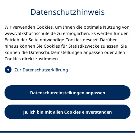
Inhalt anspringen
Datenschutz­hinweis
Wir verwenden Cookies, um Ihnen die optimale Nutzung von
www.volkshochschule.de zu ermöglichen. Es werden für den
Betrieb der Seite notwendige Cookies gesetzt. Darüber
hinaus können Sie Cookies für Statistikzwecke zulassen. Sie
Werkzeuge
können die Datenschutz­einstellungen anpassen oder allen
0
Merkliste
Cookies direkt zustimmen.
Deutscher Volkshochschul-Verband (DVV) e.V.
Fußzeile
(
Zur Datenschutz­erklärung
Ö
Standort Bonn
f
Königswinterer Straße 552 b
f
53227 Bonn
Datenschutz­einstellungen anpassen
n
Standort Berlin
e
Luisenstraße 45
t
Ja, ich bin mit allen Cookies einverstanden
10117 Berlin
i
n
e
i