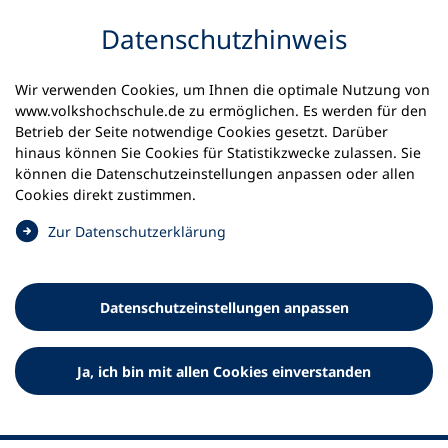
Inhalt anspringen
Datenschutz­hinweis
Wir verwenden Cookies, um Ihnen die optimale Nutzung von
www.volkshochschule.de zu ermöglichen. Es werden für den
Betrieb der Seite notwendige Cookies gesetzt. Darüber
hinaus können Sie Cookies für Statistikzwecke zulassen. Sie
Werkzeuge
können die Datenschutz­einstellungen anpassen oder allen
0
Merkliste
Cookies direkt zustimmen.
Deutscher Volkshochschul-Verband (DVV) e.V.
Fußzeile
(
Zur Datenschutz­erklärung
Ö
Standort Bonn
f
Königswinterer Straße 552 b
f
53227 Bonn
Datenschutz­einstellungen anpassen
n
Standort Berlin
e
Luisenstraße 45
t
Ja, ich bin mit allen Cookies einverstanden
10117 Berlin
i
n
e
i