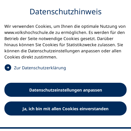
Inhalt anspringen
Datenschutz­hinweis
Wir verwenden Cookies, um Ihnen die optimale Nutzung von
www.volkshochschule.de zu ermöglichen. Es werden für den
Betrieb der Seite notwendige Cookies gesetzt. Darüber
hinaus können Sie Cookies für Statistikzwecke zulassen. Sie
Werkzeuge
können die Datenschutz­einstellungen anpassen oder allen
0
Merkliste
Cookies direkt zustimmen.
Deutscher Volkshochschul-Verband (DVV) e.V.
Fußzeile
(
Zur Datenschutz­erklärung
Ö
Standort Bonn
f
Königswinterer Straße 552 b
f
53227 Bonn
Datenschutz­einstellungen anpassen
n
Standort Berlin
e
Luisenstraße 45
t
Ja, ich bin mit allen Cookies einverstanden
10117 Berlin
i
n
e
i