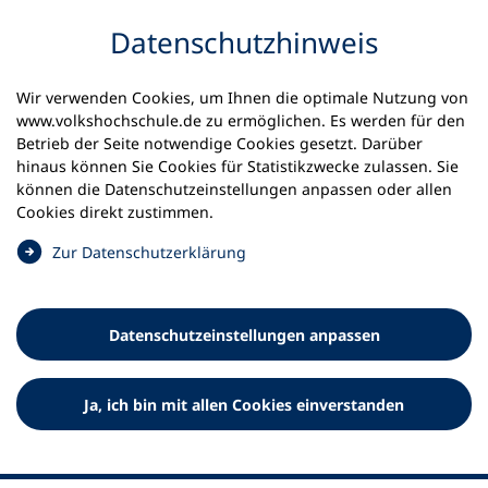
Inhalt anspringen
Datenschutz­hinweis
Wir verwenden Cookies, um Ihnen die optimale Nutzung von
www.volkshochschule.de zu ermöglichen. Es werden für den
Betrieb der Seite notwendige Cookies gesetzt. Darüber
hinaus können Sie Cookies für Statistikzwecke zulassen. Sie
Werkzeuge
können die Datenschutz­einstellungen anpassen oder allen
0
Merkliste
Cookies direkt zustimmen.
Deutscher Volkshochschul-Verband (DVV) e.V.
Fußzeile
(
Zur Datenschutz­erklärung
Ö
Standort Bonn
f
Königswinterer Straße 552 b
f
53227 Bonn
Datenschutz­einstellungen anpassen
n
Standort Berlin
e
Luisenstraße 45
t
Ja, ich bin mit allen Cookies einverstanden
10117 Berlin
i
n
e
i