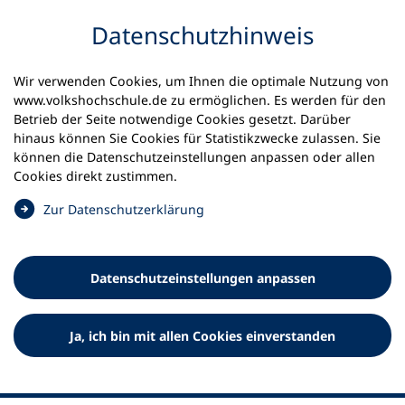
Inhalt anspringen
Datenschutz­hinweis
Wir verwenden Cookies, um Ihnen die optimale Nutzung von
www.volkshochschule.de zu ermöglichen. Es werden für den
Betrieb der Seite notwendige Cookies gesetzt. Darüber
hinaus können Sie Cookies für Statistikzwecke zulassen. Sie
Werkzeuge
können die Datenschutz­einstellungen anpassen oder allen
0
Merkliste
Cookies direkt zustimmen.
Deutscher Volkshochschul-Verband (DVV) e.V.
Fußzeile
(
Zur Datenschutz­erklärung
Ö
Standort Bonn
f
Königswinterer Straße 552 b
f
53227 Bonn
Datenschutz­einstellungen anpassen
n
Standort Berlin
e
Luisenstraße 45
t
Ja, ich bin mit allen Cookies einverstanden
10117 Berlin
i
n
e
i