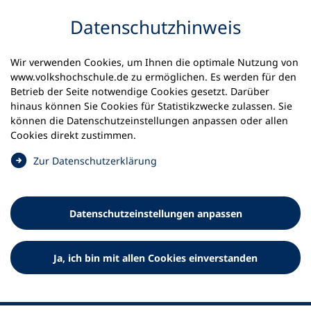
Inhalt anspringen
Datenschutz­hinweis
Wir verwenden Cookies, um Ihnen die optimale Nutzung von
www.volkshochschule.de zu ermöglichen. Es werden für den
Betrieb der Seite notwendige Cookies gesetzt. Darüber
hinaus können Sie Cookies für Statistikzwecke zulassen. Sie
Werkzeuge
können die Datenschutz­einstellungen anpassen oder allen
0
Merkliste
Cookies direkt zustimmen.
Deutscher Volkshochschul-Verband (DVV) e.V.
Fußzeile
(
Zur Datenschutz­erklärung
Ö
Standort Bonn
f
Königswinterer Straße 552 b
f
53227 Bonn
Datenschutz­einstellungen anpassen
n
Standort Berlin
e
Luisenstraße 45
t
Ja, ich bin mit allen Cookies einverstanden
10117 Berlin
i
n
e
i