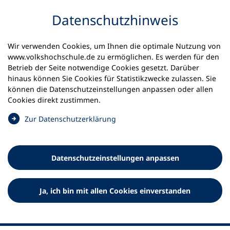
Inhalt anspringen
Datenschutz­hinweis
Wir verwenden Cookies, um Ihnen die optimale Nutzung von
www.volkshochschule.de zu ermöglichen. Es werden für den
Betrieb der Seite notwendige Cookies gesetzt. Darüber
hinaus können Sie Cookies für Statistikzwecke zulassen. Sie
Werkzeuge
können die Datenschutz­einstellungen anpassen oder allen
0
Merkliste
Cookies direkt zustimmen.
Deutscher Volkshochschul-Verband (DVV) e.V.
Fußzeile
(
Zur Datenschutz­erklärung
Ö
Standort Bonn
f
Königswinterer Straße 552 b
f
53227 Bonn
Datenschutz­einstellungen anpassen
n
Standort Berlin
e
Luisenstraße 45
t
Ja, ich bin mit allen Cookies einverstanden
10117 Berlin
i
n
e
i