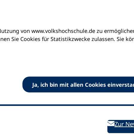
utzung von www.volkshochschule.de zu ermöglichen.
en Sie Cookies für Statistikzwecke zulassen. Sie k
Ja, ich bin mit allen Cookies einverst
V) e.V.
Kontakt
Bleiben 
E-Mail:
info
dvv-vhs
de
Weiterbild
des DVV
Ansprechpersonen
Zur Ne