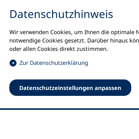
Inhalt anspringen
Datenschutz­hinweis
Wir verwenden Cookies, um Ihnen die optimale N
notwendige Cookies gesetzt. Darüber hinaus könn
oder allen Cookies direkt zustimmen.
(
Zur Datenschutz­erklärung
Ö
0
Merkliste
f
Datenschutz­einstellungen anpassen
Deutscher Volkshochschul-Verband (DV
f
Fußzeile
n
E-Mail-Adresse
Standort Bonn
e
Königswinterer Straße 552 b
t
53227 Bonn
i
n
Standort Berlin
e