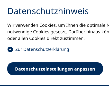
Inhalt anspringen
Datenschutz­hinweis
Wir verwenden Cookies, um Ihnen die optimale N
notwendige Cookies gesetzt. Darüber hinaus könn
oder allen Cookies direkt zustimmen.
(
Zur Datenschutz­erklärung
Ö
0
Merkliste
f
Datenschutz­einstellungen anpassen
Deutscher Volkshochschul-Verband (DV
f
Fußzeile
n
E-Mail-Adresse
Standort Bonn
e
Königswinterer Straße 552 b
t
53227 Bonn
i
n
Standort Berlin
e