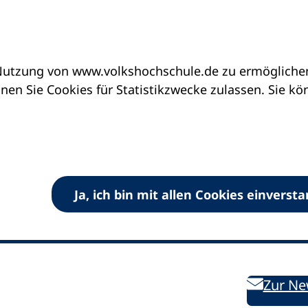
utzung von www.volkshochschule.de zu ermöglichen.
en Sie Cookies für Statistikzwecke zulassen. Sie k
Ja, ich bin mit allen Cookies einverst
V) e.V.
Kontakt
Bleiben 
E-Mail:
info
dvv-vhs
de
Weiterbild
des DVV
Ansprechpersonen
Zur Ne