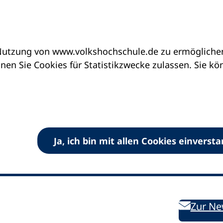
utzung von www.volkshochschule.de zu ermöglichen.
en Sie Cookies für Statistikzwecke zulassen. Sie k
Ja, ich bin mit allen Cookies einverst
V) e.V.
Kontakt
Bleiben 
E-Mail:
info
dvv-vhs
de
Weiterbild
des DVV
Ansprechpersonen
Zur Ne