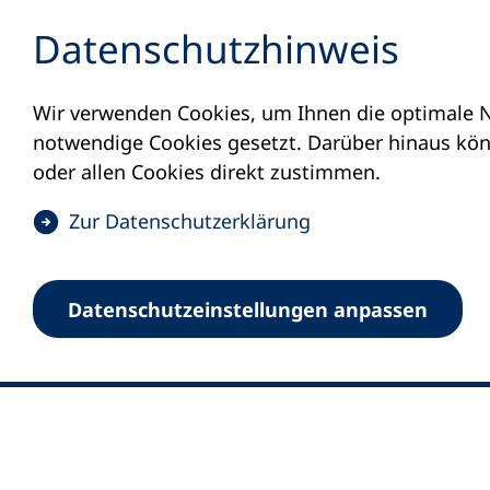
Inhalt anspringen
Datenschutz­hinweis
Wir verwenden Cookies, um Ihnen die optimale N
notwendige Cookies gesetzt. Darüber hinaus könn
oder allen Cookies direkt zustimmen.
(
Zur Datenschutz­erklärung
Ö
0
Merkliste
f
Datenschutz­einstellungen anpassen
Deutscher Volkshochschul-Verband (DV
f
Fußzeile
n
E-Mail-Adresse
Standort Bonn
e
Königswinterer Straße 552 b
t
53227 Bonn
i
n
Standort Berlin
e