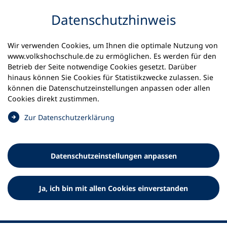
Inhalt anspringen
Datenschutz­hinweis
Wir verwenden Cookies, um Ihnen die optimale Nutzung von
www.volkshochschule.de zu ermöglichen. Es werden für den
Betrieb der Seite notwendige Cookies gesetzt. Darüber
hinaus können Sie Cookies für Statistikzwecke zulassen. Sie
Werkzeuge
können die Datenschutz­einstellungen anpassen oder allen
0
Merkliste
Cookies direkt zustimmen.
Deutscher Volkshochschul-Verband (DVV) e.V.
Fußzeile
(
Zur Datenschutz­erklärung
Ö
Standort Bonn
f
Königswinterer Straße 552 b
f
53227 Bonn
Datenschutz­einstellungen anpassen
n
Standort Berlin
e
Luisenstraße 45
t
Ja, ich bin mit allen Cookies einverstanden
10117 Berlin
i
n
e
i