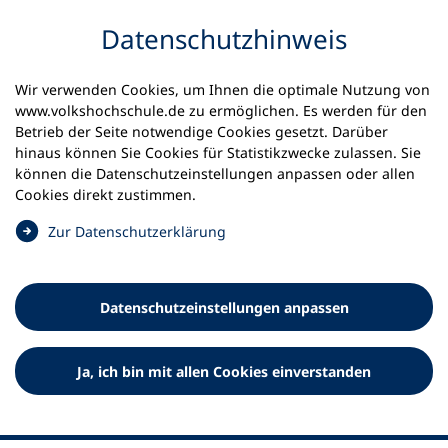
Inhalt anspringen
Datenschutz­hinweis
Wir verwenden Cookies, um Ihnen die optimale Nutzung von
www.volkshochschule.de zu ermöglichen. Es werden für den
Betrieb der Seite notwendige Cookies gesetzt. Darüber
hinaus können Sie Cookies für Statistikzwecke zulassen. Sie
Werkzeuge
können die Datenschutz­einstellungen anpassen oder allen
0
Merkliste
Cookies direkt zustimmen.
Deutscher Volkshochschul-Verband (DVV) e.V.
Fußzeile
(
Zur Datenschutz­erklärung
Ö
Standort Bonn
f
Königswinterer Straße 552 b
f
53227 Bonn
Datenschutz­einstellungen anpassen
n
Standort Berlin
e
Luisenstraße 45
t
Ja, ich bin mit allen Cookies einverstanden
10117 Berlin
i
n
e
i