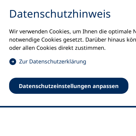
Inhalt anspringen
Datenschutz­hinweis
Wir verwenden Cookies, um Ihnen die optimale N
notwendige Cookies gesetzt. Darüber hinaus könn
oder allen Cookies direkt zustimmen.
(
Zur Datenschutz­erklärung
Ö
0
Merkliste
f
Datenschutz­einstellungen anpassen
Deutscher Volkshochschul-Verband (DV
f
Fußzeile
n
E-Mail-Adresse
Standort Bonn
e
Königswinterer Straße 552 b
t
53227 Bonn
i
n
Standort Berlin
e