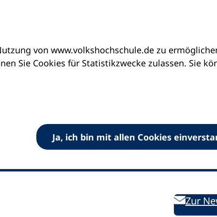
utzung von www.volkshochschule.de zu ermöglichen.
en Sie Cookies für Statistikzwecke zulassen. Sie k
Ja, ich bin mit allen Cookies einverst
V) e.V.
Kontakt
Bleiben 
E-Mail:
info
dvv-vhs
de
Weiterbild
des DVV
Ansprechpersonen
Zur Ne