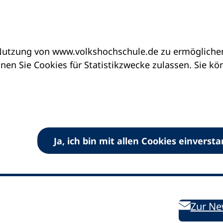
utzung von www.volkshochschule.de zu ermöglichen.
en Sie Cookies für Statistikzwecke zulassen. Sie k
Ja, ich bin mit allen Cookies einverst
V) e.V.
Kontakt
Bleiben 
E-Mail:
info
dvv-vhs
de
Weiterbild
des DVV
Ansprechpersonen
Zur Ne