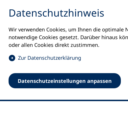
Inhalt anspringen
Datenschutz­hinweis
Wir verwenden Cookies, um Ihnen die optimale N
notwendige Cookies gesetzt. Darüber hinaus könn
oder allen Cookies direkt zustimmen.
(
Zur Datenschutz­erklärung
Ö
0
Merkliste
f
Datenschutz­einstellungen anpassen
Deutscher Volkshochschul-Verband (DV
f
Fußzeile
n
E-Mail-Adresse
Standort Bonn
e
Königswinterer Straße 552 b
t
53227 Bonn
i
n
Standort Berlin
e