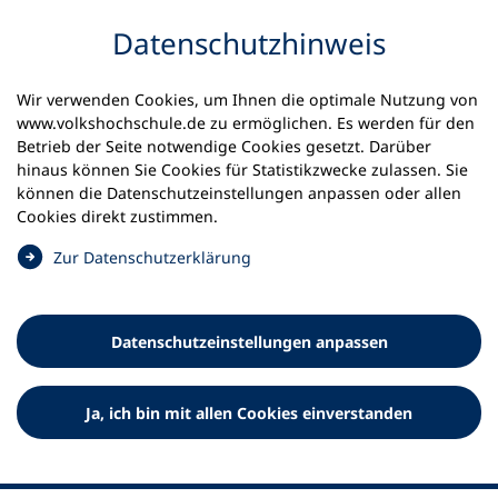
Inhalt anspringen
Datenschutz­hinweis
Wir verwenden Cookies, um Ihnen die optimale Nutzung von
www.volkshochschule.de zu ermöglichen. Es werden für den
Betrieb der Seite notwendige Cookies gesetzt. Darüber
hinaus können Sie Cookies für Statistikzwecke zulassen. Sie
Werkzeuge
können die Datenschutz­einstellungen anpassen oder allen
0
Merkliste
Cookies direkt zustimmen.
Deutscher Volkshochschul-Verband (DVV) e.V.
Fußzeile
(
Zur Datenschutz­erklärung
Ö
Standort Bonn
f
Königswinterer Straße 552 b
f
53227 Bonn
Datenschutz­einstellungen anpassen
n
Standort Berlin
e
Luisenstraße 45
t
Ja, ich bin mit allen Cookies einverstanden
10117 Berlin
i
n
e
i