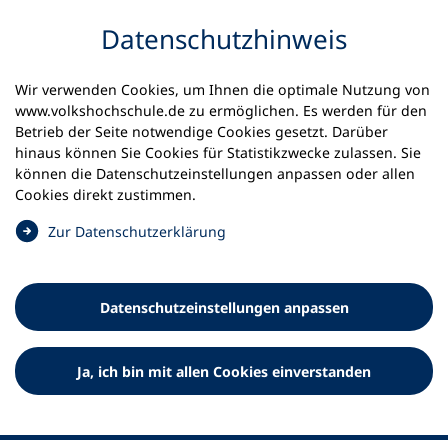
Inhalt anspringen
Datenschutz­hinweis
Wir verwenden Cookies, um Ihnen die optimale Nutzung von
www.volkshochschule.de zu ermöglichen. Es werden für den
Betrieb der Seite notwendige Cookies gesetzt. Darüber
hinaus können Sie Cookies für Statistikzwecke zulassen. Sie
Werkzeuge
können die Datenschutz­einstellungen anpassen oder allen
0
Merkliste
Cookies direkt zustimmen.
Deutscher Volkshochschul-Verband (DVV) e.V.
Fußzeile
(
Zur Datenschutz­erklärung
Ö
Standort Bonn
f
Königswinterer Straße 552 b
f
53227 Bonn
Datenschutz­einstellungen anpassen
n
Standort Berlin
e
Luisenstraße 45
t
Ja, ich bin mit allen Cookies einverstanden
10117 Berlin
i
n
e
i