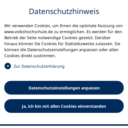
Inhalt anspringen
Datenschutz­hinweis
Wir verwenden Cookies, um Ihnen die optimale Nutzung von
www.volkshochschule.de zu ermöglichen. Es werden für den
Betrieb der Seite notwendige Cookies gesetzt. Darüber
hinaus können Sie Cookies für Statistikzwecke zulassen. Sie
Werkzeuge
können die Datenschutz­einstellungen anpassen oder allen
0
Merkliste
Cookies direkt zustimmen.
Deutscher Volkshochschul-Verband (DVV) e.V.
Fußzeile
(
Zur Datenschutz­erklärung
Ö
Standort Bonn
f
Königswinterer Straße 552 b
f
53227 Bonn
Datenschutz­einstellungen anpassen
n
Standort Berlin
e
Luisenstraße 45
t
Ja, ich bin mit allen Cookies einverstanden
10117 Berlin
i
n
e
i