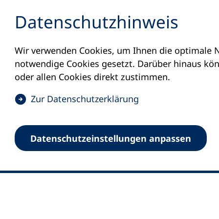
Inhalt anspringen
Datenschutz­hinweis
Wir verwenden Cookies, um Ihnen die optimale N
notwendige Cookies gesetzt. Darüber hinaus könn
oder allen Cookies direkt zustimmen.
(
Zur Datenschutz­erklärung
Ö
0
Merkliste
f
Datenschutz­einstellungen anpassen
Deutscher Volkshochschul-Verband (DV
f
Fußzeile
n
E-Mail-Adresse
Standort Bonn
e
Königswinterer Straße 552 b
t
53227 Bonn
i
n
Standort Berlin
e