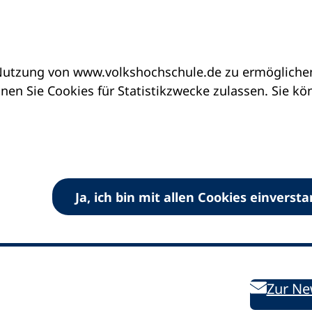
utzung von www.volkshochschule.de zu ermöglichen.
en Sie Cookies für Statistikzwecke zulassen. Sie k
Ja, ich bin mit allen Cookies einverst
V) e.V.
Kontakt
Bleiben 
E-Mail:
info
dvv-vhs
de
Weiterbild
des DVV
Ansprechpersonen
Zur Ne