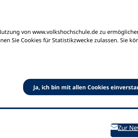
utzung von www.volkshochschule.de zu ermöglichen.
en Sie Cookies für Statistikzwecke zulassen. Sie k
Ja, ich bin mit allen Cookies einverst
V) e.V.
Kontakt
Bleiben 
E-Mail:
info
dvv-vhs
de
Weiterbild
des DVV
Ansprechpersonen
Zur Ne