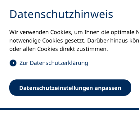
Inhalt anspringen
Datenschutz­hinweis
Wir verwenden Cookies, um Ihnen die optimale N
notwendige Cookies gesetzt. Darüber hinaus könn
oder allen Cookies direkt zustimmen.
(
Zur Datenschutz­erklärung
Ö
0
Merkliste
f
Datenschutz­einstellungen anpassen
Deutscher Volkshochschul-Verband (DV
f
Fußzeile
n
E-Mail-Adresse
Standort Bonn
e
Königswinterer Straße 552 b
t
53227 Bonn
i
n
Standort Berlin
e